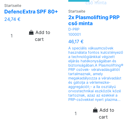
Startseite
DefencExtra SPF 80+
Startseite
2x Plasmolifting PRP
24,74 €
cső minta
D-PRP
Add to
100001
cart
46,17 €
A speciális vákuumcsövek
használata fontos kulcstényező
a technológiánkkal végzett
eljárás hatékonyságában és
biztonságában.A Plasmolifting®
PRP csövek- véralvadásgátlót
tartalmaznak, amely
megakadályozza a véralvadást
és gátolja a vérlemezke-
aggregációt;- a IIa osztályú
orvostechnikai eszközök közé
tartoznak, azaz az ezekkel a
PRP-csövekkel nyert plazma...
Add to
cart