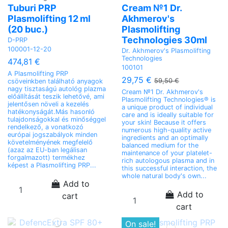
Tuburi PRP
Cream №1 Dr.
Plasmolifting 12 ml
Akhmerov's
(20 buc.)
Plasmolifting
Technologies 30ml
D-PRP
100001-12-20
Dr. Akhmerov's Plasmolifting
Technologies
474,81 €
100101
A Plasmolifting PRP
29,75 €
59,50 €
csöveinkben található anyagok
nagy tisztaságú autológ plazma
Cream №1 Dr. Akhmerov's
előállítását teszik lehetővé, ami
Plasmolifting Technologies® is
jelentősen növeli a kezelés
a unique product of individual
hatékonyságát.Más hasonló
care and is ideally suitable for
tulajdonságokkal és minőséggel
your skin! Because it offers
rendelkező, a vonatkozó
numerous high-quality active
európai jogszabályok minden
ingredients and an optimally
követelményének megfelelő
balanced medium for the
(azaz az EU-ban legálisan
maintenance of your platelet-
forgalmazott) termékhez
rich autologous plasma and in
képest a Plasmolifting PRP...
this successful interaction, the
whole natural body's own...
Add to
Add to
cart
cart
On sale!