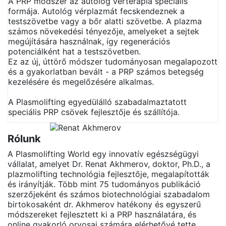
A PRP módszer az autológ vérterápia speciális
formája. Autológ vérplazmát fecskendeznek a
testszövetbe vagy a bőr alatti szövetbe. A plazma
számos növekedési tényezője, amelyeket a sejtek
megújítására használnak, így regenerációs
potenciálként hat a testszövetben.
Ez az új, úttörő módszer tudományosan megalapozott
és a gyakorlatban bevált - a PRP számos betegség
kezelésére és megelőzésére alkalmas.
A Plasmolifting egyedülálló szabadalmaztatott
speciális PRP csövek fejlesztője és szállítója.
Rólunk
A Plasmolifting World egy innovatív egészségügyi
vállalat, amelyet Dr. Renat Akhmerov, doktor, Ph.D., a
plazmolifting technológia fejlesztője, megalapították
és irányítják. Több mint 75 tudományos publikáció
szerzőjeként és számos biotechnológiai szabadalom
birtokosaként dr. Akhmerov hatékony és egyszerű
módszereket fejlesztett ki a PRP használatára, és
online gyakorló orvosai számára elérhetővé tette