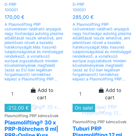
D-PRP
D-PRP
100001
100001
170,00 €
285,00 €
A Plasmolifting PRP
A Plasmolifting PRP
csöveinkben található anyagok
csöveinkben található anyagok
nagy tisztaságú autológ plazma
nagy tisztaságú autológ plazma
előállítását teszik lehetővé, ami
előállítását teszik lehetővé, ami
jelentősen növeli a kezelés
jelentősen növeli a kezelés
hatékonyságát.Más hasonló
hatékonyságát.Más hasonló
tulajdonságokkal és minőséggel
tulajdonságokkal és minőséggel
rendelkező, a vonatkozó
rendelkező, a vonatkozó
európai jogszabályok minden
európai jogszabályok minden
követelményének megfelelő
követelményének megfelelő
(azaz az EU-ban legálisan
(azaz az EU-ban legálisan
forgalmazott) termékhez
forgalmazott) termékhez
képest a Plasmolifting PRP...
képest a Plasmolifting PRP...
Add to
Add to
cart
cart
-212,00 €
On sale!
Plasmolifting PRP kémcsövek
Plasmolifting® 30 x
Plasmolifting PRP kémcsövek
Tuburi PRP
PRP-Röhrchen 9 ml|
Plasmolifting 12 ml
PRP-Online Kurs