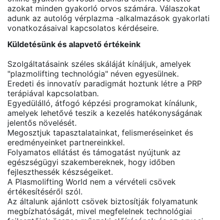
azokat minden gyakorló orvos számára. Válaszokat
adunk az autológ vérplazma -alkalmazások gyakorlati
vonatkozásaival kapcsolatos kérdéseire.
Küldetésünk és alapvető értékeink
Szolgáltatásaink széles skáláját kínáljuk, amelyek
"plazmolifting technológia" néven egyesülnek.
Eredeti és innovatív paradigmát hoztunk létre a PRP
terápiával kapcsolatban.
Egyedülálló, átfogó képzési programokat kínálunk,
amelyek lehetővé teszik a kezelés hatékonyságának
jelentős növelését.
Megosztjuk tapasztalatainkat, felismeréseinket és
eredményeinket partnereinkkel.
Folyamatos ellátást és támogatást nyújtunk az
egészségügyi szakembereknek, hogy időben
fejleszthessék készségeiket.
A Plasmolifting World nem a vérvételi csövek
értékesítéséről szól.
Az általunk ajánlott csövek biztosítják folyamatunk
megbízhatóságát, mivel megfelelnek technológiai