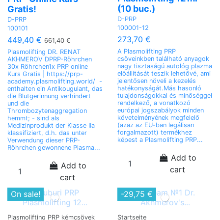
(10 buc.)
Gratis!
D-PRP
D-PRP
100001-12
100101
273,70 €
449,40 €
661,40 €
A Plasmolifting PRP
Plasmolifting DR. RENAT
csöveinkben található anyagok
AKHMEROV DPRP-Röhrchen
nagy tisztaságú autológ plazma
30x Röhrchen1x PRP online
előállítását teszik lehetővé, ami
Kurs Gratis | https://prp-
jelentősen növeli a kezelés
academy.plasmolifting.world/ -
hatékonyságát.Más hasonló
enthalten ein Antikougulant, das
tulajdonságokkal és minőséggel
die Blutgerinnung verhindert
rendelkező, a vonatkozó
und die
európai jogszabályok minden
Thrombozytenaggregation
követelményének megfelelő
hemmt; - sind als
(azaz az EU-ban legálisan
Medizinprodukt der Klasse IIa
forgalmazott) termékhez
klassifiziert, d.h. das unter
képest a Plasmolifting PRP...
Verwendung dieser PRP-
Röhrchen gewonnene Plasma...
Add to
Add to
cart
cart
On sale!
-29,75 €
Plasmolifting PRP kémcsövek
Startseite