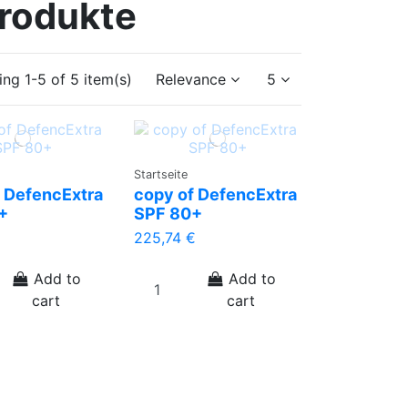
rodukte
ng 1-5 of 5 item(s)
Relevance
5
Startseite
 DefencExtra
copy of DefencExtra
+
SPF 80+
225,74 €
Add to
Add to
cart
cart