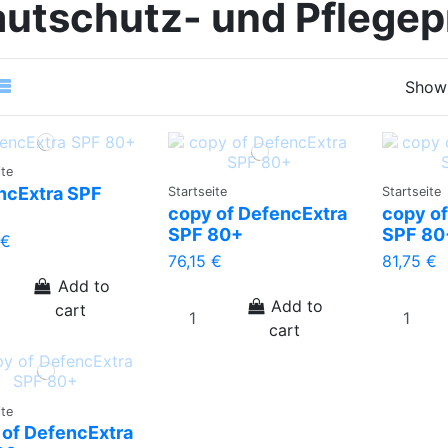
utschutz- und Pflegep
Showi
ite
ncExtra SPF
Startseite
Startseite
copy of DefencExtra
copy of
SPF 80+
SPF 80
 €
76,15 €
81,75 €
Add to
Add to
cart
cart
ite
 of DefencExtra