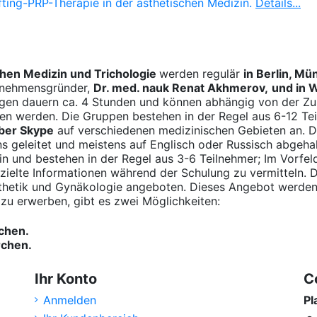
ting-PRP-Therapie in der ästhetischen Medizin.
Details...
hen Medizin und Trichologie
werden regulär
in Berlin, M
rnehmensgründer,
Dr. med. nauk Renat Akhmerov,
und in 
ungen dauern ca. 4 Stunden und können abhängig von der 
en werden. Die Gruppen bestehen in der Regel aus 6-12 Tei
ber Skype
auf verschiedenen medizinischen Gebieten an. 
 geleitet und meistens auf Englisch oder Russisch abgehal
lein und bestehen in der Regel aus 3-6 Teilnehmer; Im Vorfel
zielte Informationen während der Schulung zu vermitteln. 
sthetik und Gynäkologie angeboten. Dieses Angebot werden 
u erwerben, gibt es zwei Möglichkeiten:
chen.
rchen.
Ihr Konto
C
Anmelden
Pl