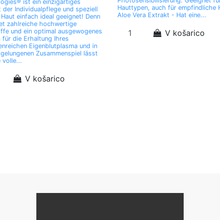
Photosensibilisierung. Geeignet für
ogies® ist ein einzigartiges
Hauttypen, auch für empfindliche 
 der Individualpflege und speziell
Aloe Vera Extrakt - Hat eine...
e Haut einfach ideal geeignet! Denn
tet zahlreiche hochwertige
ffe und ein optimal ausgewogenes
V košarico
für die Erhaltung Ihres
enreichen Eigenblutplasma und in
 gelungenen Zusammenspiel lässt
 volle...
V košarico