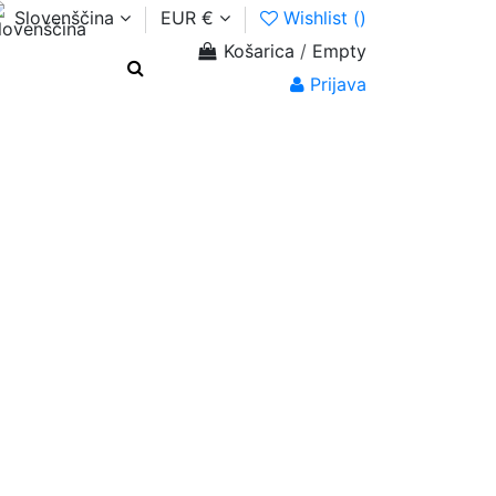
Slovenščina
EUR €
Wishlist (
)
Košarica
/
Empty
Prijava