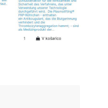
 alle
Schlüsselfaktor für die Wirksamkeit und
Haut.
Sicherheit des Verfahrens, das unter
Verwendung unserer Technologie
durchgeführt wird. Die Plasmolifting®
PRP-Röhrchen - enthalten
ein Antikougulant, das die Blutgerinnung
verhindert und die
Thrombozytenaggregation hemmt; - sind
als Medizinprodukt der...
V košarico