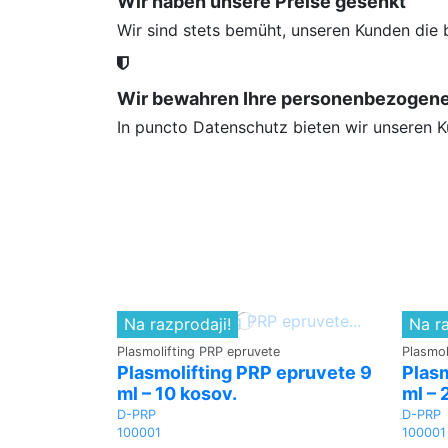
Wir haben unsere Preise gesenkt
Wir sind stets bemüht, unseren Kunden die 
Wir bewahren Ihre personenbezogenen 
In puncto Datenschutz bieten wir unseren Ku
Na razprodaji!
Na ra
Plasmolifting PRP epruvete
Plasmol
Plasmolifting PRP epruvete 9
Plasm
ml – 10 kosov.
ml – 
D-PRP
D-PRP
100001
100001