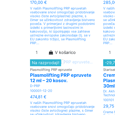
170,00 €
285,0
V naših Plasmolifting PRP epruvetah
V naših
vsebovane snovi omogočajo pridobivanje
vsebov
visoko čiste avto(plastne) plazme, s
visoko 
čimer se učinkovitost zdravljenja bistveno
se učin
poveča. V primerjavi z drugimi podobnimi
poveča.
izdelki s primerljivimi lastnostmi in
izdelki 
kakovostjo, ki izpolnjujejo vse zahteve
kakovos
ustrezne evropske zakonodaje (tj. se v
ustrezn
EU zakonito tržijo), se Plasmolifting
EU zako
PRP...
PRP...
V košarico
Na razprodaji!
-29,
Plasmolifting PRP epruvete
Startse
Plasmolifting PRP epruvete
Crem
12 ml – 20 kosov.
Plasm
30ml
D-PRP
100001-12-20
Dr. Akh
Techno
474,81 €
100101
V naših Plasmolifting PRP epruvetah
29,75
vsebovane snovi omogočajo pridobivanje
visoko čiste avto(logne) plazme, s čimer
Creme №
se učinkovitost zdravljenja bistveno