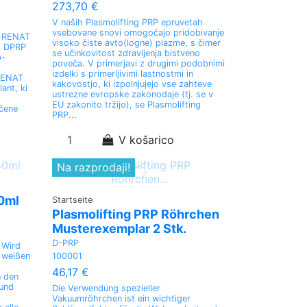
273,70 €
V naših Plasmolifting PRP epruvetah
vsebovane snovi omogočajo pridobivanje
. RENAT
visoko čiste avto(logne) plazme, s čimer
× DPRP
se učinkovitost zdravljenja bistveno
p-
poveča. V primerjavi z drugimi podobnimi
izdelki s primerljivimi lastnostmi in
 RENAT
kakovostjo, ki izpolnjujejo vse zahteve
ant, ki
ustrezne evropske zakonodaje (tj. se v
EU zakonito tržijo), se Plasmolifting
ščene
PRP...
V košarico
Na razprodaji!
0ml
Startseite
Plasmolifting PRP Röhrchen
Musterexemplar 2 Stk.
D-PRP
 Wird
100001
e weißen
46,17 €
n den
 und
Die Verwendung spezieller
Vakuumröhrchen ist ein wichtiger