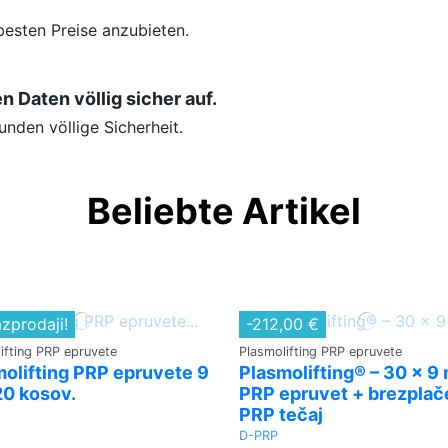
besten Preise anzubieten.
Daten völlig sicher auf.
nden völlige Sicherheit.
Beliebte Artikel
zprodaji!
-212,00 €
ifting PRP epruvete
Plasmolifting PRP epruvete
olifting PRP epruvete 9
Plasmolifting® – 30 × 9 
20 kosov.
PRP epruvet + brezplač
PRP tečaj
D-PRP