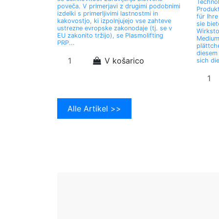
Technol
poveča. V primerjavi z drugimi podobnimi
Produkt
izdelki s primerljivimi lastnostmi in
für Ihr
kakovostjo, ki izpolnjujejo vse zahteve
sie bie
ustrezne evropske zakonodaje (tj. se v
Wirksto
EU zakonito tržijo), se Plasmolifting
Medium 
PRP...
plättch
diesem
V košarico
sich die
Alle Artikel >>