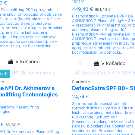
100101
0 €
449,40 €
661,40 €
 Plasmolifting PRP epruvetah
ane snovi omogočajo pridobivanje
Plasmolifting® Epruvete DPRP DR
čiste avto(logne) plazme, s čimer
AKHMEROV® Plasmolifting® – 30
kovitost zdravljenja bistveno
+ brezplačen PRP tečaj https://pr
 V primerjavi z drugimi podobnimi
academy.plasmolifting.world/
s primerljivimi lastnostmi in
Plasmolifting® PRP epruvete DR.
tjo, ki izpolnjujejo vse zahteve
AKHMEROV®: vsebujejo antikoagul
e evropske zakonodaje (tj. se v
preprečuje strjevanje krvi in zavira
nito tržijo), se Plasmolifting
agregacijo trombocitov; so razvr
kot medicinski pripomočki...
V košarico
V košarico
75 €
ite
Startseite
e №1 Dr. Akhmerov's
DefencExtra SPF 80+ 5
olifting Technologies
24,74 €
Sehr hoher Sonnenschutz mit
merov's Plasmolifting
fortschrittlichen UVA/UVB-Filtern.
logies
leicht absorbiert, hinterlässt kein
Rückstände. Schützt vor
Sonneneinstrahlung im Meer und i
 €
59,50 €
Bergen, blockiert das Sonnenlicht
verhindert die Prozesse der
1 Dr. Akhmerov's Plasmolifting