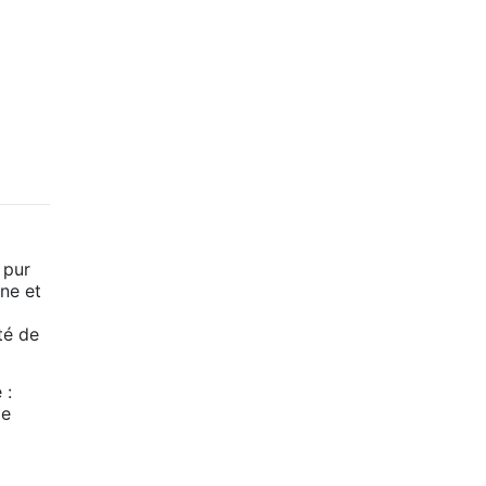
 pur
ne et
té de
 :
de