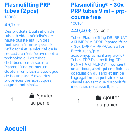
Plasmolifting PRP
Plasmolifting® - 30x
tubes (2 pcs)
PRP tubes 9 ml + prp-
course free
100001
100101
46,17 €
449,40 €
661,40 €
Des produits L'utilisation de
tubes à vide spécialisés de
Tubes Plasmolifting DR. RENAT
haute qualité est l'un des
AKHMEROV DPRP Plasmolifting
facteurs clés pour garantir
- 30x DPRP + PRP-Course for
l'efficacité et la sécurité de la
Freehttps://prp-
procédure réalisée avec notre
academy.plasmolifting.world/
technologie. Les tubes
Tubes PRP Plasmolifting DR
distribués par la société
RENAT AKHMEROV: - contient
Plasmolifting permettent
un anticoagulant qui empêche la
d’obtenir un plasma autologue
coagulation du sang et inhibe
de haute pureté avec des
l'agrégation plaquettaire; - sont
propriétés thérapeutiques,
classés en tant que dispositifs
augmentant ainsi...
médicaux de classe II, le...
Ajouter
Ajouter
au panier
au panier
Accueil