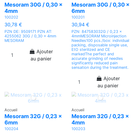
Mesoram 30G / 0,30 x
Mesoram 30G / 0,30 x
4mm
6mm
100202
100201
30,78 €
30,94 €
PZN DE: 9509171 PZN AT:
PZN: 847583032G / 0,23 x
4255062 30G / 0,30 x 4mm
4mmMESORAM Microinjection
MESORAM
Needles100 pcs./box: individual
packing, disposable single use,
EtO sterilized and CE
Ajouter
markedThe perfect and
au panier
accurate grinding of needles
significantly reduced pain
sensation during the treatment.
Ajouter
au panier
Accueil
Accueil
Mesoram 32G / 0,23 x
Mesoram 32G / 0,23 x
6mm
4mm
100204
100203