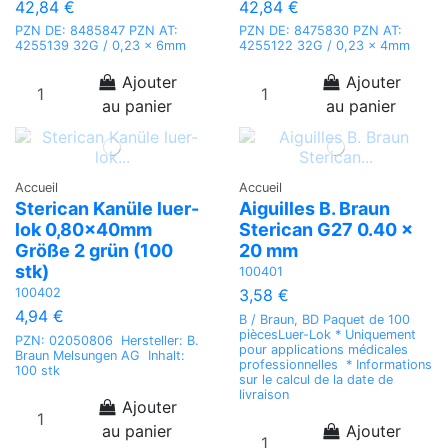
42,84 €
42,84 €
PZN DE: 8485847 PZN AT:
PZN DE: 8475830 PZN AT:
4255139 32G / 0,23 x 6mm
4255122 32G / 0,23 x 4mm
Ajouter
Ajouter
au panier
au panier
Accueil
Accueil
Sterican Kanüle luer-
Aiguilles B. Braun
lok 0,80x40mm
Sterican G27 0.40 x
Größe 2 grün (100
20 mm
stk)
100401
100402
3,58 €
4,94 €
B / Braun, BD Paquet de 100
piècesLuer-Lok * Uniquement
PZN: 02050806 Hersteller: B.
pour applications médicales
Braun Melsungen AG Inhalt:
professionnelles * Informations
100 stk
sur le calcul de la date de
livraison
Ajouter
au panier
Ajouter