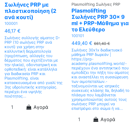
Σωλήνες PRP με
Plasmolifting Σωλήνες PRP
Plasmolifting
πλαστικοποίηση (2
Σωλήνες PRP 30x 9
ανά κουτί)
ml + PRP-Μάθημα για
100001
το Ελεύθερο
46,17 €
100101
Σωλήνες συλλογής αίματος D-
449,40 €
PRP (10 σωλήνες PRP ανά
661,40 €
κουτί) για χρήση στην
Σωλήνες 30x1x διαδικτυακό
καλλυντική δερματολογία
μάθημα PRP δωρεάν |
(τριχόπτωση, αλλαγές του
https://prp-
δέρματος που σχετίζονται με
academy.plasmolifting.world/-
την ηλικία), οδοντιατρική και
περιέχουν ένα αντιπηκτικό που
ορθοπεδική: είναι κατάλληλα
εμποδίζει την πήξη του αίματος
για διαδικασία PRP και
και αναστέλλει τη συσσώρευση
Plasmolifting. είναι
των αιμοπεταλίων.-
κατασκευασμένα από γυαλί της
ταξινομούνται ως ιατρικές
3ης υδρολυτικής κατηγορίας.
συσκευές κλάσης IIa, δηλαδή το
περιέχει ένα υψηλής
πλάσμα που λαμβάνεται
ποιότητας...
χρησιμοποιώντας αυτούς τους
σωλήνες PRP μπορεί να
Αγορά
επιστρέψει στο σώμα ή να...
Αγορά