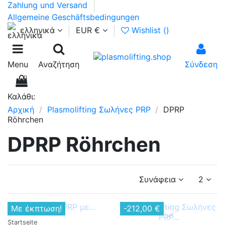
Zahlung und Versand
Allgemeine Geschäftsbedingungen
ελληνικά
EUR €
Wishlist (
)
Menu
Αναζήτηση
Σύνδεση
0
Καλάθι:
Αρχική
Plasmolifting Σωλήνες PRP
DPRP
Röhrchen
DPRP Röhrchen
Συνάφεια
2
Με έκπτωση!
-212,00 €
Startseite