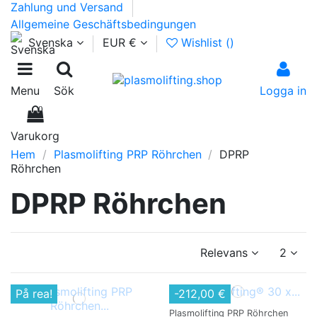
Zahlung und Versand
Allgemeine Geschäftsbedingungen
Svenska
EUR €
Wishlist (
)
Menu
Sök
Logga in
0
Varukorg
Hem
Plasmolifting PRP Röhrchen
DPRP
Röhrchen
DPRP Röhrchen
Relevans
2
På rea!
-212,00 €
Plasmolifting PRP Röhrchen