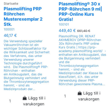
Plasmolifting® 30 x
Startseite
Plasmolifting PRP
PRP-Röhrchen 9 ml|
Röhrchen
PRP-Online Kurs
Musterexemplar 2
Gratis!
Stk.
100101
100001
449,40 €
661,40 €
46,17 €
Plasmolifting DR. RENAT
AKHMEROV DPRP-Röhrchen
Die Verwendung spezieller
30x Röhrchen1x PRP online
Vakuumröhrchen ist ein
Kurs Gratis | https://prp-
wichtiger Schlüsselfaktor für
academy.plasmolifting.world/ -
die Wirksamkeit und Sicherheit
enthalten ein Antikougulant, das
des Verfahrens, das unter
die Blutgerinnung verhindert
Verwendung unserer
und die
Technologie durchgeführt
Thrombozytenaggregation
wird. Die Plasmolifting® PRP-
hemmt; - sind als
Röhrchen - enthalten
Medizinprodukt der Klasse IIa
ein Antikougulant, das die
klassifiziert, d.h. das unter
Blutgerinnung verhindert und
Verwendung dieser PRP-
die Thrombozytenaggregation
Röhrchen gewonnene Plasma...
hemmt; - sind als
Medizinprodukt der...
Lägg till i
Lägg till i
varukorgen
varukorgen