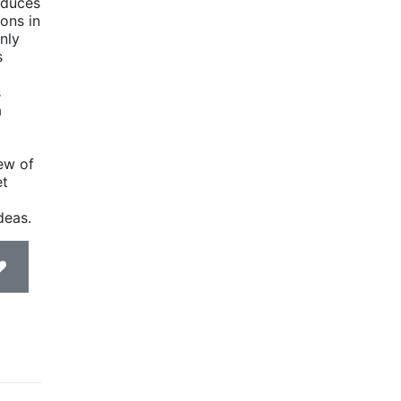
oduces
ons in
nly
s
s
a
ew of
et
deas.