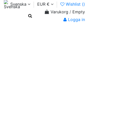
Svenska
EUR €
Wishlist (
)
Varukorg
/
Empty
Logga in