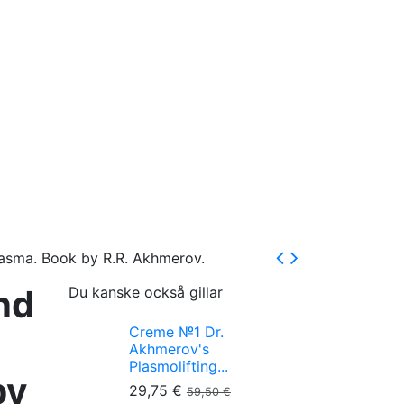
lasma. Book by R.R. Akhmerov.
nd
Du kanske också gillar
Creme №1 Dr.
Akhmerov's
Plasmolifting...
py
29,75 €
59,50 €