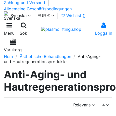
Zahlung und Versand
Allgemeine Geschäftsbedingungen
Svenska
EUR €
Wishlist (
)
Menu
Sök
Logga in
0
Varukorg
Hem
Ästhetische Behandlungen
Anti-Aging-
und Hautregenerationsprodukte
Anti-Aging- und
Hautregenerationspr
Relevans
4