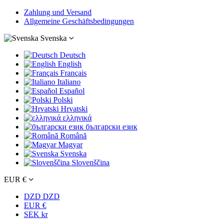
Zahlung und Versand
Allgemeine Geschäftsbedingungen
Svenska
Deutsch
English
Français
Italiano
Español
Polski
Hrvatski
ελληνικά
български език
Română
Magyar
Svenska
Slovenščina
EUR €
DZD DZD
EUR €
SEK kr