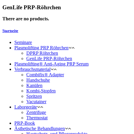
GenLife PRP-Röhrchen
There are no products.
Startseite
Seminare
Plasmolifting PRP Röhrchen
DPRP Röhrchen
GenLife PRP-Röhrchen
Plasmolifting® Anti-Aging PRP Serum
Verbrauchsmaterial
Combifix® Adapter
Handschuhe
Kanülen
Kombi-Stopfen
Spritzen
Vacutainer
Laborgeräte
Zentrifuge
Thermostat
PRP-Book
Ästhetische Behandlungen
Hautschutz- und Pflegeprodukte