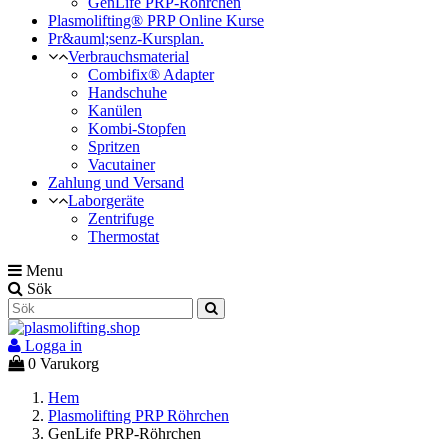
GenLife PRP-Röhrchen
Plasmolifting® PRP Online Kurse
Pr&auml;senz-Kursplan.
Verbrauchsmaterial
Combifix® Adapter
Handschuhe
Kanülen
Kombi-Stopfen
Spritzen
Vacutainer
Zahlung und Versand
Laborgeräte
Zentrifuge
Thermostat
Menu
Sök
Logga in
0
Varukorg
Hem
Plasmolifting PRP Röhrchen
GenLife PRP-Röhrchen