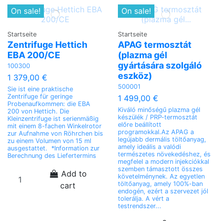
On sale!
On sale!
Startseite
Startseite
Zentrifuge Hettich
APAG termosztát
EBA 200/CE
(plazma gél
gyártására szolgáló
100300
eszköz)
1 379,00 €
500001
Sie ist eine praktische
Zentrifuge für geringe
1 499,00 €
Probenaufkommen: die EBA
Kiváló minőségű plazma gél
200 von Hettich. Die
készülék / PRP-termosztát
Kleinzentrifuge ist serienmäßig
előre beállított
mit einem 8-fachen Winkelrotor
programokkal.Az APAG a
zur Aufnahme von Röhrchen bis
legújabb dermális töltőanyag,
zu einem Volumen von 15 ml
amely ideális a valódi
ausgestattet. *Information zur
természetes növekedéshez, és
Berechnung des Liefertermins
megfelel a modern injekciókkal
szemben támasztott összes
Add to
követelménynek. Az egyetlen
töltőanyag, amely 100%-ban
cart
endogén, ezért a szervezet jól
tolerálja. A vért a
testrendszer...