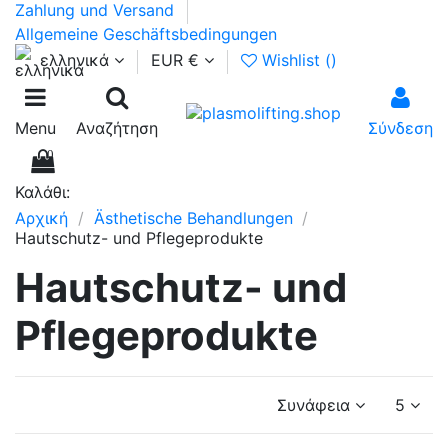
Zahlung und Versand
Allgemeine Geschäftsbedingungen
ελληνικά
EUR €
Wishlist (
)
Menu
Αναζήτηση
Σύνδεση
0
Καλάθι:
Αρχική
Ästhetische Behandlungen
Hautschutz- und Pflegeprodukte
Hautschutz- und
Pflegeprodukte
Συνάφεια
5