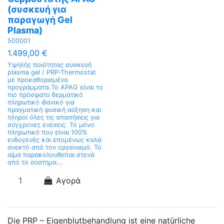
(συσκευή για
παραγωγή Gel
Plasma)
500001
1.499,00 €
Υψηλής ποιότητας συσκευή
plasma gel / PRP-Thermostat
με προκαθορισμένα
προγράμματα.Το APAG είναι το
πιο πρόσφατο δερματικό
πληρωτικό ιδανικό για
πραγματική φυσική αύξηση και
πληροί όλες τις απαιτήσεις για
σύγχρονες ενέσεις. Το μόνο
πληρωτικό που είναι 100%
ενδογενές και επομένως καλά
ανεκτό από τον οργανισμό. Το
αίμα παρακολουθείται στενά
από το σύστημα...
Αγορά
Die PRP – Eigenblutbehandlung ist eine natürliche