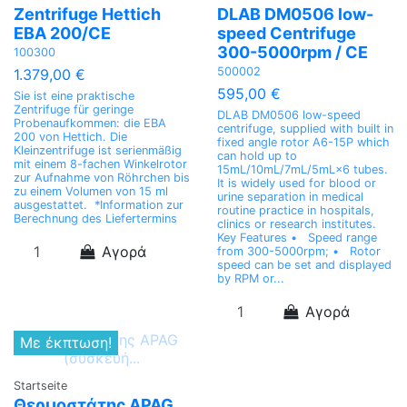
Zentrifuge Hettich
DLAB DM0506 low-
EBA 200/CE
speed Сentrifuge
300-5000rpm / CE
100300
500002
1.379,00 €
595,00 €
Sie ist eine praktische
Zentrifuge für geringe
DLAB DM0506 low-speed
Probenaufkommen: die EBA
centrifuge, supplied with built in
200 von Hettich. Die
fixed angle rotor A6-15P which
Kleinzentrifuge ist serienmäßig
can hold up to
mit einem 8-fachen Winkelrotor
15mL/10mL/7mL/5mL×6 tubes.
zur Aufnahme von Röhrchen bis
It is widely used for blood or
zu einem Volumen von 15 ml
urine separation in medical
ausgestattet. *Information zur
routine practice in hospitals,
Berechnung des Liefertermins
clinics or research institutes.
Key Features • Speed range
Αγορά
from 300-5000rpm; • Rotor
speed can be set and displayed
by RPM or...
Αγορά
Με έκπτωση!
Startseite
Θερμοστάτης APAG