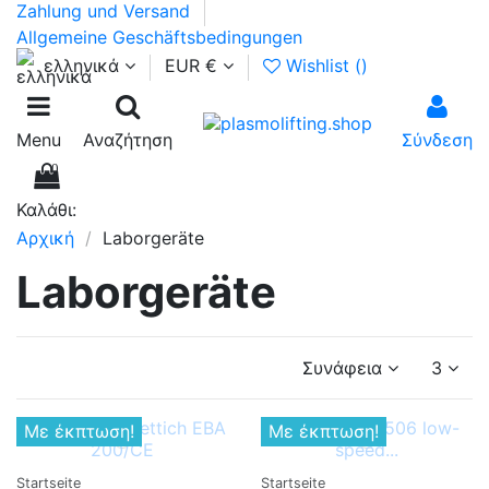
Zahlung und Versand
Allgemeine Geschäftsbedingungen
ελληνικά
EUR €
Wishlist (
)
Menu
Αναζήτηση
Σύνδεση
0
Καλάθι:
Αρχική
Laborgeräte
Laborgeräte
Συνάφεια
3
Με έκπτωση!
Με έκπτωση!
Startseite
Startseite