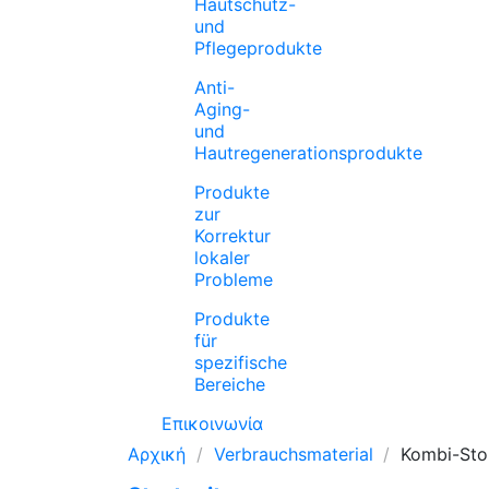
Hautschutz-
und
Pflegeprodukte
Anti-
Aging-
und
Hautregenerationsprodukte
Produkte
zur
Korrektur
lokaler
Probleme
Produkte
für
spezifische
Bereiche
Επικοινωνία
Αρχική
Verbrauchsmaterial
Kombi-Sto