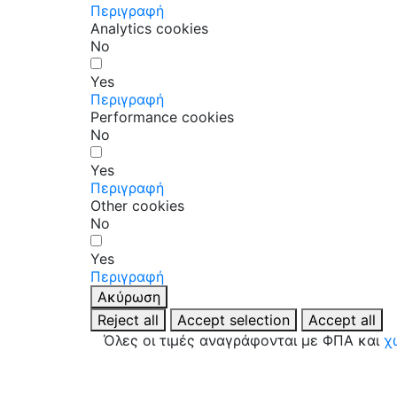
Περιγραφή
Analytics cookies
No
Yes
Περιγραφή
Performance cookies
No
Yes
Περιγραφή
Other cookies
No
Yes
Περιγραφή
Ακύρωση
Reject all
Accept selection
Accept all
Όλες οι τιμές αναγράφονται με ΦΠΑ και
χ