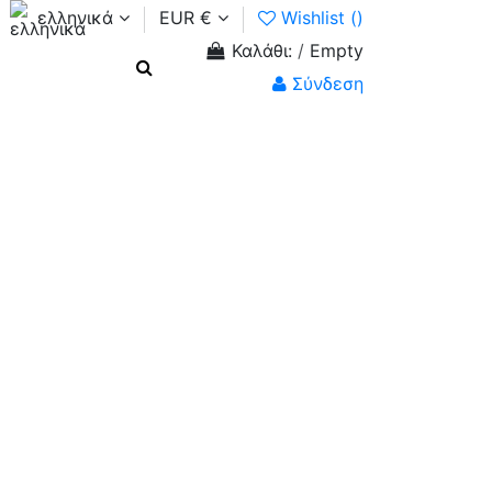
ελληνικά
EUR €
Wishlist (
)
Καλάθι:
/
Empty
Σύνδεση