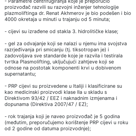
- Parametre centrifugiranja koje je preporučio
proizvođač razvili su razvojni inženjer tehnologije
plazmoliftinga dr. Renat Akhmerov je bio podešen i bio
4000 okretaja u minuti u trajanju od 5 minuta;
- cijevi su izrađene od stakla 3. hidrolitičke klase;
- gel za odvajanje koji se nalazi u njemu ima svojstva
razrjeđivanja pri smicanju (tj. tiksotropan je) i
zadovoljava sve standarde koje je razvila i testirala
tvrtka Plasmolifting, uključujući zahtjeve koji se
odnose na postotak komponenti krvi u dobivenom
supernatantu;
- PRP cijevi su proizvedene u Italiji i klasificirane su
kao medicinski proizvodi klase IIa u skladu s
Direktivom 93/42 / EEZ i naknadnim izmjenama i
dopunama (Direktiva 2007/47 / EZ);
- rok trajanja koji je naveo proizvođač je 5 godina
(međutim, preporučujemo korištenje PRP cijevi u roku
od 2 godine od datuma proizvodnje);