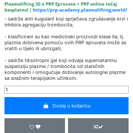
Plasmolifting 30 x PRP Epruvete + PRP online tečaj
besplatno! |
https://prp-academy.plasmolifting.world/
- sadrže anti-kugulant koji sprječava zgrušavanje krvi i
inhibira agregaciju trombocita;
- klasificirani su kao medicinski proizvodi klase IIa, tj.
plazma dobivena pomoću ovih PRP epruveta može se
vratiti u tijelo ili ubrizgati;
- sadrže tiksotropni gel koji odvaja supernatantnu
suspenziju plazme / trombocita od staničnih
komponenti i omogućuje dobivanje autologne plazme
sa snažnim terapijskim učinkom.
Dodaj u košaricu