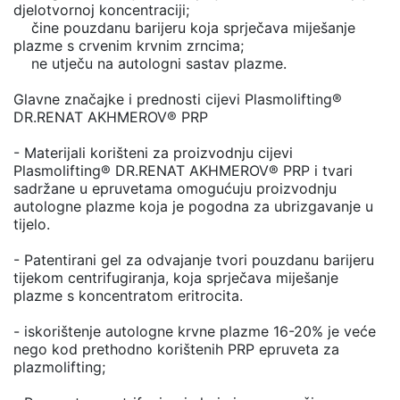
djelotvornoj koncentraciji;
čine pouzdanu barijeru koja sprječava miješanje
plazme s crvenim krvnim zrncima;
ne utječu na autologni sastav plazme.
Glavne značajke i prednosti cijevi Plasmolifting®
DR.RENAT AKHMEROV® PRP
- Materijali korišteni za proizvodnju cijevi
Plasmolifting® DR.RENAT AKHMEROV® PRP i tvari
sadržane u epruvetama omogućuju proizvodnju
autologne plazme koja je pogodna za ubrizgavanje u
tijelo.
- Patentirani gel za odvajanje tvori pouzdanu barijeru
tijekom centrifugiranja, koja sprječava miješanje
plazme s koncentratom eritrocita.
- iskorištenje autologne krvne plazme 16-20% je veće
nego kod prethodno korištenih PRP epruveta za
plazmolifting;