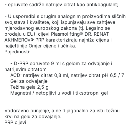
- epruvete sadrže natrijev citrat kao antikoagulant;
- U usporedbi s drugim analognim proizvodima sličnih
svojstava i kvalitete, koji ispunjavaju sve zahtjeve
mjerodavnog europskog zakona (tj. Legalno se
prodaju u EU), cijevi Plasmolifting® DR. RENAT
AKHMEROV® PRP karakteriziraju najniža cijena i
najjeftinije Omjer cijene i učinka.
Pojedinosti:
- D-PRP epruvete 9 ml s gelom za odvajanje i
natrijevim citratom
ACD: natrijev citrat 0,8 ml, natrijev citrat pH 6,5 / 7
Gel za odvajanje
Težina gela 2,5 g
Magnetni / netopljivi u vodi i tiksotropni gel
Vodoravno punjenje, a ne dijagonalno za istu težinu
krvi na gelu za odvajanje.
PRP cijevi