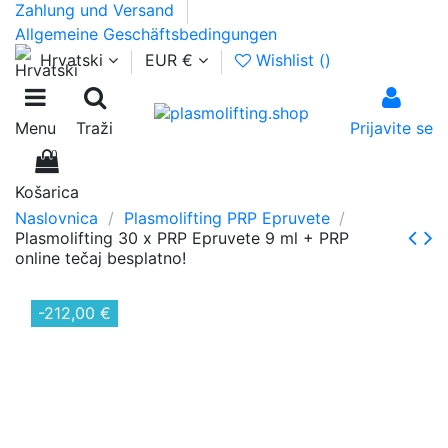
Zahlung und Versand
Allgemeine Geschäftsbedingungen
Hrvatski
EUR €
Wishlist (
)
Menu
Traži
Prijavite se
0
Košarica
Naslovnica
Plasmolifting PRP Epruvete
Plasmolifting 30 x PRP Epruvete 9 ml + PRP
online tečaj besplatno!
-212,00 €