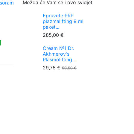
Možda će Vam se i ovo svidjeti
Epruvete PRP
plazmalifting 9 ml
paket...
285,00 €
Cream №1 Dr.
Akhmerov's
Plasmolifting...
29,75 €
59,50 €