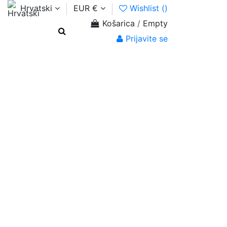
Hrvatski
EUR €
Wishlist (
)
Košarica
/
Empty
Prijavite se