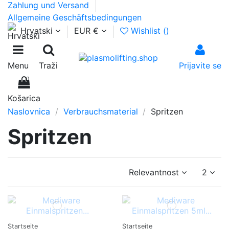
Zahlung und Versand
Allgemeine Geschäftsbedingungen
Hrvatski
EUR €
Wishlist (
)
Menu
Traži
Prijavite se
0
Košarica
Naslovnica
Verbrauchsmaterial
Spritzen
Spritzen
Relevantnost
2
Startseite
Startseite