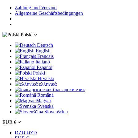
Zahlung und Versand
Allgemeine Geschäftsbedingungen
Polski
Deutsch
English
Français
Italiano
Español
Polski
Hrvatski
ελληνικά
български език
Română
Magyar
Svenska
Slovenščina
EUR €
DZD DZD