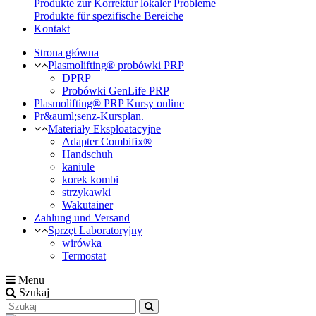
Produkte zur Korrektur lokaler Probleme
Produkte für spezifische Bereiche
Kontakt
Strona główna
Plasmolifting® probówki PRP
DPRP
Probówki GenLife PRP
Plasmolifting® PRP Kursy online
Pr&auml;senz-Kursplan.
Materiały Eksploatacyjne
Adapter Combifix®
Handschuh
kaniule
korek kombi
strzykawki
Wakutainer
Zahlung und Versand
Sprzęt Laboratoryjny
wirówka
Termostat
Menu
Szukaj