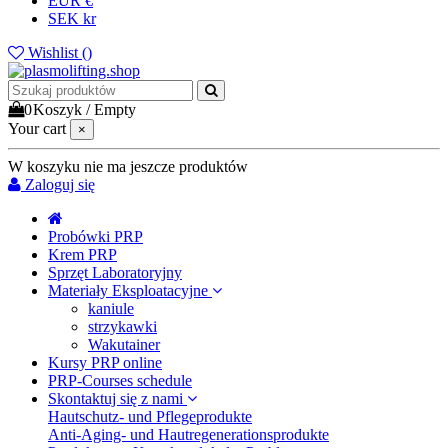
EUR €
SEK kr
Wishlist (
)
0
Koszyk
/
Empty
Your cart
×
W koszyku nie ma jeszcze produktów
Zaloguj się
Probówki PRP
Krem PRP
Sprzęt Laboratoryjny
Materiały Eksploatacyjne
kaniule
strzykawki
Wakutainer
Kursy PRP online
PRP-Courses schedule
Skontaktuj się z nami
Hautschutz- und Pflegeprodukte
Anti-Aging- und Hautregenerationsprodukte