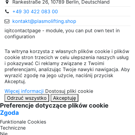
Rankestraße 26, 10789 Berlin, Deutschland
+49 30 422 083 00
kontakt@plasmolifting.shop
iqitcontactpage - module, you can put own text in
configuration
Ta witryna korzysta z własnych plików cookie i plików
cookie stron trzecich w celu ulepszenia naszych usług
i pokazywać Ci reklamy związane z Twoimi
preferencjami, analizując Twoje nawyki nawigacja. Aby
wyrazić zgodę na jego użycie, naciśnij przycisk
Akceptuj.
Więcej informacji
Dostosuj pliki cookie
Odrzuć wszystko
Akceptuję
Preferencje dotyczące plików cookie
Zgoda
Funktionale Cookies
Techniczne
Nie