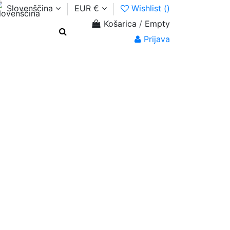
Slovenščina
EUR €
Wishlist (
)
Košarica
/
Empty
Prijava