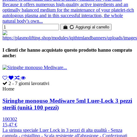
Because it offers numerous high-quality active ingredients and an
optimally balanced medium for the maintenance of your platelet-rich
autologous plasma and in this successful interaction, the whole
natural body's own...
Aggiungi al carrello
I clienti che hanno acquistato questo prodotto hanno comprato
anche:
2 - 7 giorni lavorativi
Home
Siringhe monouso Mediware 5ml Luer-Lock 3 pezzi
sterili (unità 100 pezzi)
100302
15,47 €
La siringa speciale Luer Lock in 3 pezzi di alta qualità - Senza
cannula - cristallino - Scala resistente all'abrasione - Confezionati