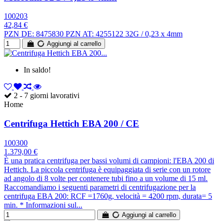
100203
42,84 €
PZN DE: 8475830 PZN AT: 4255122 32G / 0,23 x 4mm
Aggiungi al carrello
In saldo!
2 - 7 giorni lavorativi
Home
Centrifuga Hettich EBA 200 / CE
100300
1.379,00 €
È una pratica centrifuga per bassi volumi di campioni: l'EBA 200 di
Hettich. La piccola centrifuga è equipaggiata di serie con un rotore
ad angolo di 8 volte per contenere tubi fino a un volume di 15 ml.
Raccomandiamo i seguenti parametri di centrifugazione per la
centrifuga EBA 200: RCF =1760g, velocità = 4200 rpm, durata= 5
min. * Informazioni sul...
Aggiungi al carrello