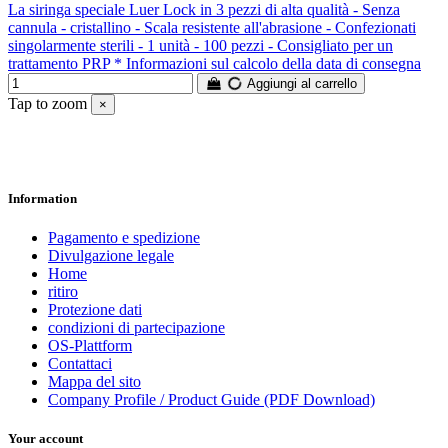
La siringa speciale Luer Lock in 3 pezzi di alta qualità - Senza
cannula - cristallino - Scala resistente all'abrasione - Confezionati
singolarmente sterili - 1 unità - 100 pezzi - Consigliato per un
trattamento PRP * Informazioni sul calcolo della data di consegna
Aggiungi al carrello
Tap to zoom
×
Information
Pagamento e spedizione
Divulgazione legale
Home
ritiro
Protezione dati
condizioni di partecipazione
OS-Plattform
Contattaci
Mappa del sito
Company Profile / Product Guide (PDF Download)
Your account