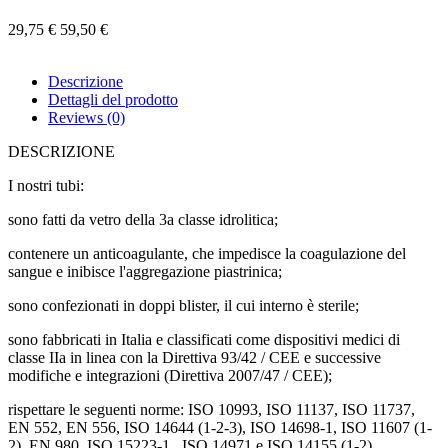
29,75 €
59,50 €
Descrizione
Dettagli del prodotto
Reviews
(0)
DESCRIZIONE
I nostri tubi:
sono fatti da vetro della 3a classe idrolitica;
contenere un anticoagulante, che impedisce la coagulazione del
sangue e inibisce l'aggregazione piastrinica;
sono confezionati in doppi blister, il cui interno è sterile;
sono fabbricati in Italia e classificati come dispositivi medici di
classe IIa in linea con la Direttiva 93/42 / CEE e successive
modifiche e integrazioni (Direttiva 2007/47 / CEE);
rispettare le seguenti norme: ISO 10993, ISO 11137, ISO 11737,
EN 552, EN 556, ISO 14644 (1-2-3), ISO 14698-1, ISO 11607 (1-
2), EN 980, ISO 15223-1 , ISO 14971 e ISO 14155 (1-2).