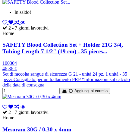
In saldo!
2 - 7 giorni lavorativi
Home
SAFETY Blood Collection Set + Holder 21G 3/4,
Tubing Length 7 1/2" (19 cm) - 35 pieces...
100304
46,86 €
Set di raccolta sangue di sicurezza G 21 - unità 24 pz. 1 unità - 35
pezzi Consigliato per un trattamento PRP *Informazioni sul calcolo
della data di consegna
Aggiungi al carrello
2 - 7 giorni lavorativi
Home
Mesoram 30G / 0,30 x 4mm