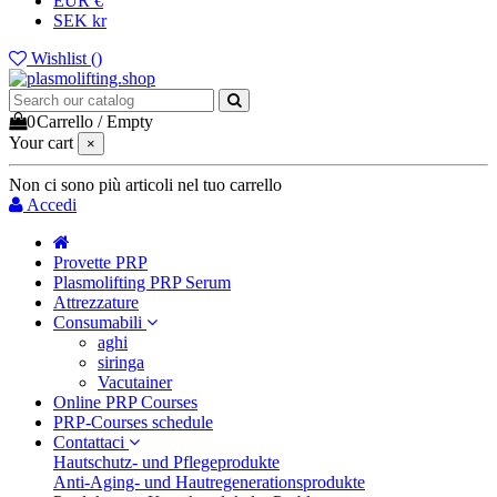
EUR €
SEK kr
Wishlist (
)
0
Carrello
/
Empty
Your cart
×
Non ci sono più articoli nel tuo carrello
Accedi
Provette PRP
Plasmolifting PRP Serum
Attrezzature
Consumabili
aghi
siringa
Vacutainer
Online PRP Courses
PRP-Courses schedule
Contattaci
Hautschutz- und Pflegeprodukte
Anti-Aging- und Hautregenerationsprodukte