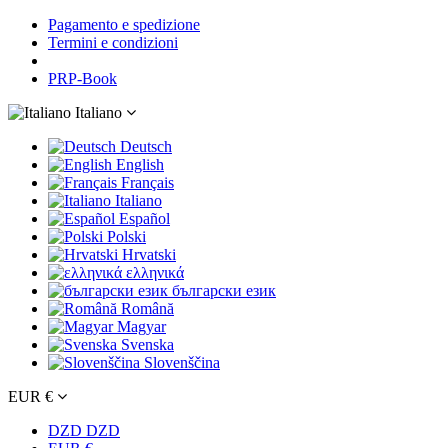
Pagamento e spedizione
Termini e condizioni
PRP-Book
Italiano
Deutsch
English
Français
Italiano
Español
Polski
Hrvatski
ελληνικά
български език
Română
Magyar
Svenska
Slovenščina
EUR €
DZD DZD