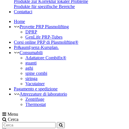
Produkte zur Korrektur lokaler Probleme
Produkte für spezifische Bereiche
Contattaci
Home
Provette PRP Plasmolifting
DPRP
GenLife PRP-Tubes
Corsi online PRP di Plasmolifting®
Pr&auml;senz-Kursplan.
Consumabili
Adattatore Combifix®
guanti
aghi
spine combi
siringa
Vacutainer
Pagamento e spedizione
Attrezzature di laboratorio
Zentrifuge
Thermostat
Menu
Cerca