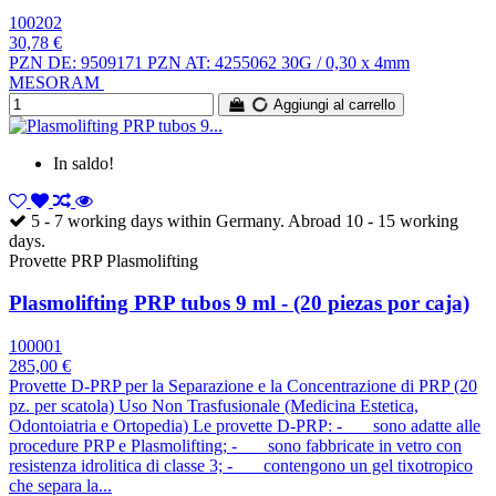
100202
30,78 €
PZN DE: 9509171 PZN AT: 4255062 30G / 0,30 x 4mm
MESORAM
Aggiungi al carrello
In saldo!
5 - 7 working days within Germany. Abroad 10 - 15 working
days.
Provette PRP Plasmolifting
Plasmolifting PRP tubos 9 ml - (20 piezas por caja)
100001
285,00 €
Provette D-PRP per la Separazione e la Concentrazione di PRP (20
pz. per scatola) Uso Non Trasfusionale (Medicina Estetica,
Odontoiatria e Ortopedia) Le provette D-PRP: - sono adatte alle
procedure PRP e Plasmolifting; - sono fabbricate in vetro con
resistenza idrolitica di classe 3; - contengono un gel tixotropico
che separa la...