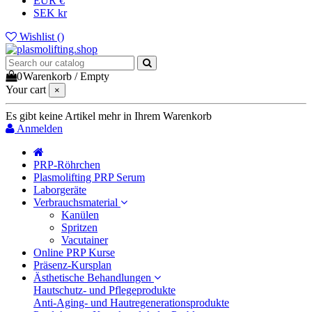
EUR €
SEK kr
Wishlist (
)
0
Warenkorb
/
Empty
Your cart
×
Es gibt keine Artikel mehr in Ihrem Warenkorb
Anmelden
PRP-Röhrchen
Plasmolifting PRP Serum
Laborgeräte
Verbrauchsmaterial
Kanülen
Spritzen
Vacutainer
Online PRP Kurse
Präsenz-Kursplan
Ästhetische Behandlungen
Hautschutz- und Pflegeprodukte
Anti-Aging- und Hautregenerationsprodukte