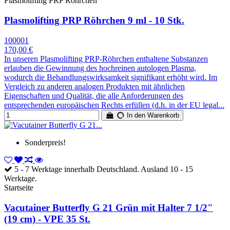
Plasmolifting PRP Röhrchen
Plasmolifting PRP Röhrchen 9 ml - 10 Stk.
100001
170,00 €
In unseren Plasmolifting PRP-Röhrchen enthaltene Substanzen
erlauben die Gewinnung des hochreinen autologen Plasma,
wodurch die Behandlungswirksamkeit signifikant erhöht wird. Im
Vergleich zu anderen analogen Produkten mit ähnlichen
Eigenschaften und Qualität, die alle Anforderungen des
entsprechenden europäischen Rechts erfüllen (d.h. in der EU legal...
In den Warenkorb
Sonderpreis!
5 - 7 Werktage innerhalb Deutschland. Ausland 10 - 15
Werktage.
Startseite
Vacutainer Butterfly G 21 Grün mit Halter 7 1/2"
(19 cm) - VPE 35 St.