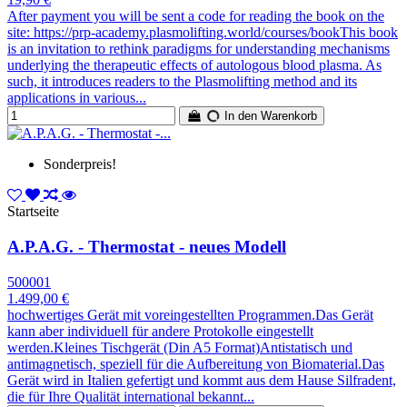
After payment you will be sent a code for reading the book on the
site: https://prp-academy.plasmolifting.world/courses/bookThis book
is an invitation to rethink paradigms for understanding mechanisms
underlying the therapeutic effects of autologous blood plasma. As
such, it introduces readers to the Plasmolifting method and its
applications in various...
In den Warenkorb
Sonderpreis!
Startseite
A.P.A.G. - Thermostat - neues Modell
500001
1.499,00 €
hochwertiges Gerät mit voreingestellten Programmen.Das Gerät
kann aber individuell für andere Protokolle eingestellt
werden.Kleines Tischgerät (Din A5 Format)Antistatisch und
antimagnetisch, speziell für die Aufbereitung von Biomaterial.Das
Gerät wird in Italien gefertigt und kommt aus dem Hause Silfradent,
die für Ihre Qualität international bekannt...