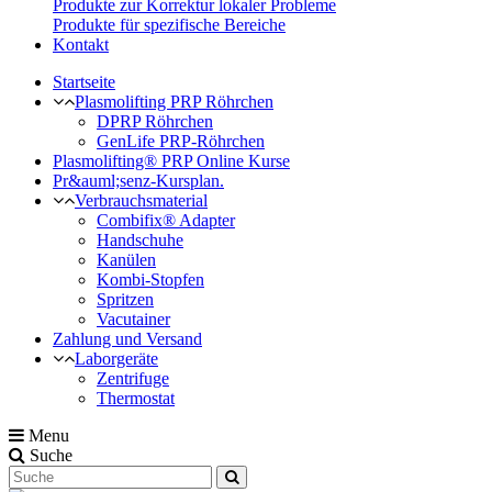
Produkte zur Korrektur lokaler Probleme
Produkte für spezifische Bereiche
Kontakt
Startseite
Plasmolifting PRP Röhrchen
DPRP Röhrchen
GenLife PRP-Röhrchen
Plasmolifting® PRP Online Kurse
Pr&auml;senz-Kursplan.
Verbrauchsmaterial
Combifix® Adapter
Handschuhe
Kanülen
Kombi-Stopfen
Spritzen
Vacutainer
Zahlung und Versand
Laborgeräte
Zentrifuge
Thermostat
Menu
Suche