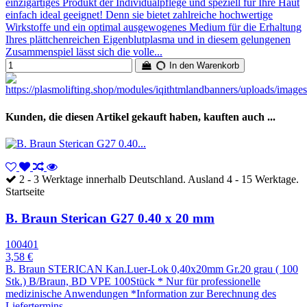
einzigartiges Produkt der Individualpflege und speziell für Ihre Haut
einfach ideal geeignet! Denn sie bietet zahlreiche hochwertige
Wirkstoffe und ein optimal ausgewogenes Medium für die Erhaltung
Ihres plättchenreichen Eigenblutplasma und in diesem gelungenen
Zusammenspiel lässt sich die volle...
In den Warenkorb
Kunden, die diesen Artikel gekauft haben, kauften auch ...
2 - 3 Werktage innerhalb Deutschland. Ausland 4 - 15 Werktage.
Startseite
B. Braun Sterican G27 0.40 x 20 mm
100401
3,58 €
B. Braun STERICAN Kan.Luer-Lok 0,40x20mm Gr.20 grau ( 100
Stk.) B/Braun, BD VPE 100Stück * Nur für professionelle
medizinische Anwendungen *Information zur Berechnung des
Liefertermins