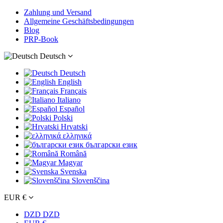
Zahlung und Versand
Allgemeine Geschäftsbedingungen
Blog
PRP-Book
Deutsch
Deutsch
English
Français
Italiano
Español
Polski
Hrvatski
ελληνικά
български език
Română
Magyar
Svenska
Slovenščina
EUR €
DZD DZD