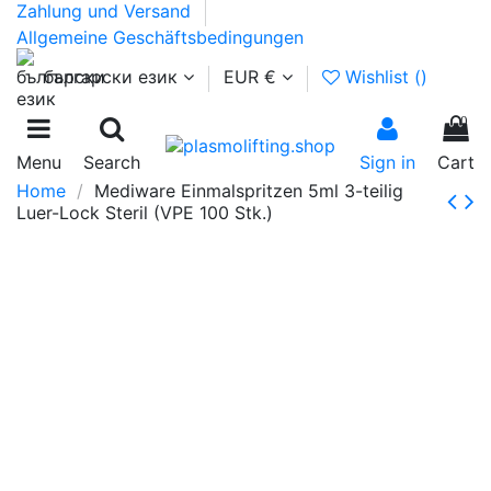
Zahlung und Versand
Allgemeine Geschäftsbedingungen
български език
EUR €
Wishlist (
)
0
Menu
Search
Sign in
Cart
Home
Mediware Einmalspritzen 5ml 3-teilig
Luer-Lock Steril (VPE 100 Stk.)