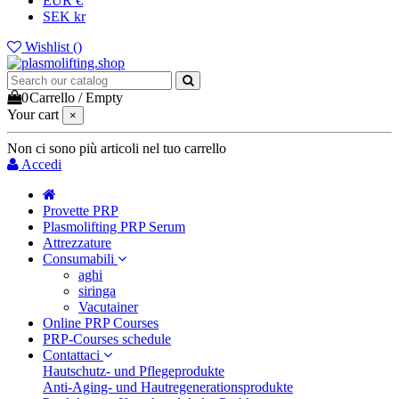
EUR €
SEK kr
Wishlist (
)
0
Carrello
/
Empty
Your cart
×
Non ci sono più articoli nel tuo carrello
Accedi
Provette PRP
Plasmolifting PRP Serum
Attrezzature
Consumabili
aghi
siringa
Vacutainer
Online PRP Courses
PRP-Courses schedule
Contattaci
Hautschutz- und Pflegeprodukte
Anti-Aging- und Hautregenerationsprodukte