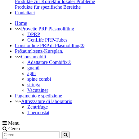
Produkte zur Korrektur lokaler Probleme
Produkte für spezifische Bereiche
Contattaci
Home
Provette PRP Plasmolifting
DPRP
GenLife PRP-Tubes
Corsi online PRP di Plasmolifting®
Pr&auml;senz-Kursplan.
Consumabili
Adattatore Combifix®
guanti
aghi
spine combi
siringa
Vacutainer
Pagamento e spedizione
Attrezzature di laboratorio
Zentrifuge
Thermostat
Menu
Cerca