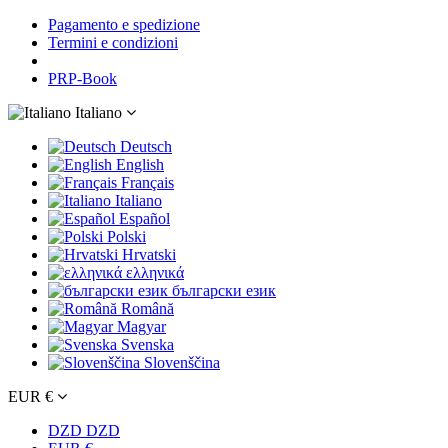
Pagamento e spedizione
Termini e condizioni
PRP-Book
Italiano
Deutsch
English
Français
Italiano
Español
Polski
Hrvatski
ελληνικά
български език
Română
Magyar
Svenska
Slovenščina
EUR €
DZD DZD