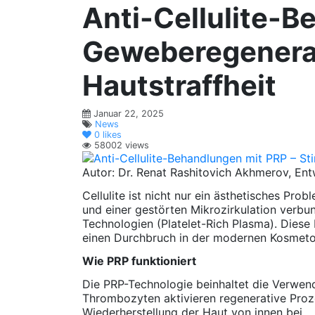
Anti-Cellulite-B
Geweberegenerat
Hautstraffheit
Januar 22, 2025
News
0
likes
58002 views
Autor: Dr. Renat Rashitovich Akhmerov, Entw
Cellulite ist nicht nur ein ästhetisches P
und einer gestörten Mikrozirkulation verbu
Technologien (Platelet-Rich Plasma). Diese
einen Durchbruch in der modernen Kosmetol
Wie PRP funktioniert
Die PRP-Technologie beinhaltet die Verwend
Thrombozyten aktivieren regenerative Proze
Wiederherstellung der Haut von innen bei.