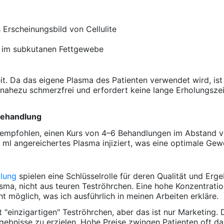
 Erscheinungsbild von Cellulite
e im subkutanen Fettgewebe
it. Da das eigene Plasma des Patienten verwendet wird, ist
 nahezu schmerzfrei und erfordert keine lange Erholungsze
Behandlung
d empfohlen, einen Kurs von 4–6 Behandlungen im Abstand 
l angereichertes Plasma injiziert, was eine optimale Gewe
lung
spielen eine Schlüsselrolle für deren Qualität und Erg
ma, nicht aus teuren Teströhrchen. Eine hohe Konzentrati
 möglich, was ich ausführlich in meinen Arbeiten erkläre.
it "einzigartigen" Teströhrchen, aber das ist nur Marketing.
gebnisse zu erzielen. Hohe Preise zwingen Patienten oft d