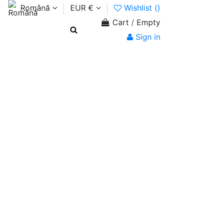
Română
EUR €
Wishlist (
)
Cart
/
Empty
Sign in