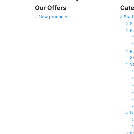
Our Offers
Cate
New products
Start
S
Pl
Pl
S
V
L
P