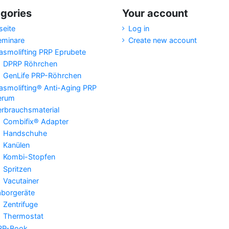
gories
Your account
seite
Log in
eminare
Create new account
asmolifting PRP Eprubete
DPRP Röhrchen
GenLife PRP-Röhrchen
asmolifting® Anti-Aging PRP
erum
erbrauchsmaterial
Combifix® Adapter
Handschuhe
Kanülen
Kombi-Stopfen
Spritzen
Vacutainer
aborgeräte
Zentrifuge
Thermostat
RP-Book