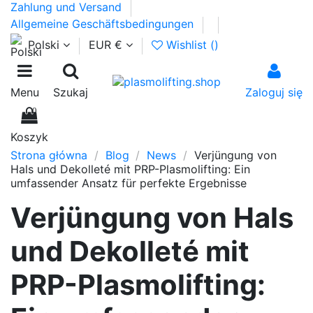
Zahlung und Versand
Allgemeine Geschäftsbedingungen
Polski
EUR €
Wishlist (
)
Menu
Szukaj
Zaloguj się
0
Koszyk
Strona główna
Blog
News
Verjüngung von
Hals und Dekolleté mit PRP-Plasmolifting: Ein
umfassender Ansatz für perfekte Ergebnisse
Verjüngung von Hals
und Dekolleté mit
PRP-Plasmolifting: