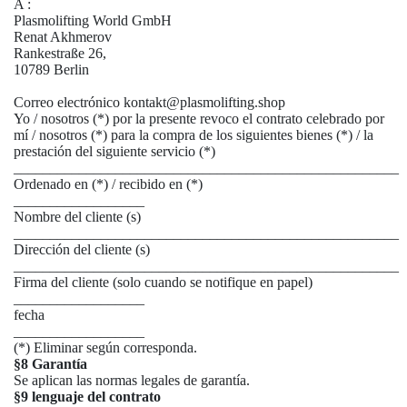
A :
Plasmolifting World GmbH
Renat Akhmerov
Rankestraße 26,
10789 Berlin
Correo electrónico kontakt@plasmolifting.shop
Yo / nosotros (*) por la presente revoco el contrato celebrado por
mí / nosotros (*) para la compra de los siguientes bienes (*) / la
prestación del siguiente servicio (*)
_____________________________________________________
Ordenado en (*) / recibido en (*)
__________________
Nombre del cliente (s)
_____________________________________________________
Dirección del cliente (s)
_____________________________________________________
Firma del cliente (solo cuando se notifique en papel)
__________________
fecha
__________________
(*) Eliminar según corresponda.
§8 Garantía
Se aplican las normas legales de garantía.
§9 lenguaje del contrato